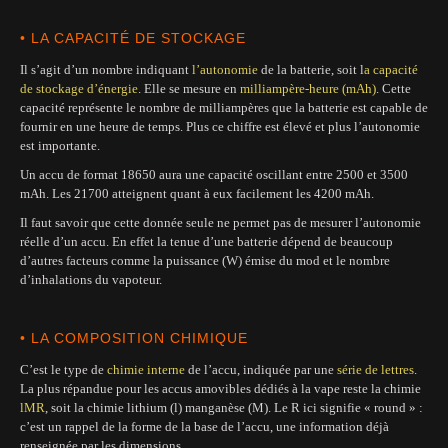
• LA CAPACITÉ DE STOCKAGE
Il s’agit d’un nombre indiquant
l’autonomie
de la batterie, soit l
a capacité
de stockage d’énergie
. Elle se mesure en
milliampère-heure (mAh)
. Cette
capacité représente le nombre de milliampères que la batterie est capable de
fournir en une heure de temps. Plus ce chiffre est élevé et plus l’autonomie
est importante.
Un accu de format 18650 aura une capacité oscillant entre 2500 et 3500
mAh. Les 21700 atteignent quant à eux facilement les 4200 mAh.
Il faut savoir que cette donnée seule ne permet pas de mesurer l’autonomie
réelle d’un accu. En effet la tenue d’une batterie dépend de beaucoup
d’autres facteurs comme la puissance (W) émise du mod et le nombre
d’inhalations du vapoteur.
• LA COMPOSITION CHIMIQUE
C’est le type de
chimie interne
de l’accu, indiquée par une
série de lettres
.
La plus répandue pour les accus amovibles dédiés à la vape reste la chimie
l
MR
, soit la chimie lithium (l) manganèse (M). Le R ici signifie « round » :
c’est un rappel de la forme de la base de l’accu, une information déjà
renseignée par les dimensions.