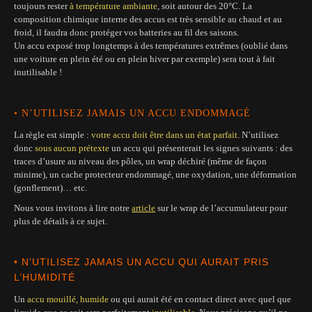
toujours rester
à température ambiante
, soit autour des 20°C. La
composition chimique interne des accus est très sensible au chaud et au
froid, il faudra donc protéger vos batteries au fil des saisons.
Un accu exposé trop longtemps à des températures extrêmes (oublié dans
une voiture en plein été ou en plein hiver par exemple) sera tout à fait
inutilisable !
• N’UTILISEZ JAMAIS UN ACCU ENDOMMAGÉ
La règle est simple :
votre accu doit être dans un état parfait
. N’utilisez
donc
sous aucun prétexte
un accu qui présenterait les signes suivants : des
traces d’usure au niveau des pôles, un wrap déchiré (même de façon
minime), un cache protecteur endommagé, une oxydation, une déformation
(gonflement)… etc.
Nous vous invitons à lire notre
article
sur le wrap de l’accumulateur pour
plus de détails à ce sujet.
• N’UTILISEZ JAMAIS UN ACCU QUI AURAIT PRIS
L’HUMIDITÉ
Un
accu mouillé, humide
ou qui aurait été en contact direct avec quel que