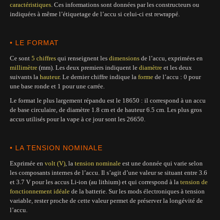
caractéristiques
. Ces informations sont données par les constructeurs ou
indiquées à même l’étiquetage de l’accu si celui-ci est rewrappé.
• LE FORMAT
Ce sont
5 chiffres
qui renseignent les
dimensions
de l’accu, exprimées en
millimètre
(mm). Les deux premiers indiquent le
diamètre
et les deux
suivants la
hauteur
. Le dernier chiffre indique la
forme
de l’accu : 0 pour
une base ronde et 1 pour une carrée.
Le format le plus largement répandu est le 18650 : il correspond à un accu
de base circulaire, de diamètre 1.8 cm et de hauteur 6.5 cm. Les plus gros
accus utilisés pour la vape à ce jour sont les 26650.
• LA TENSION NOMINALE
Exprimée en
volt (V)
, la
tension nominale
est une donnée qui varie selon
les composants internes de l’accu. Il s’agit d’une valeur se situant entre 3.6
et 3.7 V pour les accus Li-ion (au lithium) et qui correspond à la
tension de
fonctionnement idéale
de la batterie. Sur les mods électroniques à tension
variable, rester proche de cette valeur permet de préserver la longévité de
l’accu.