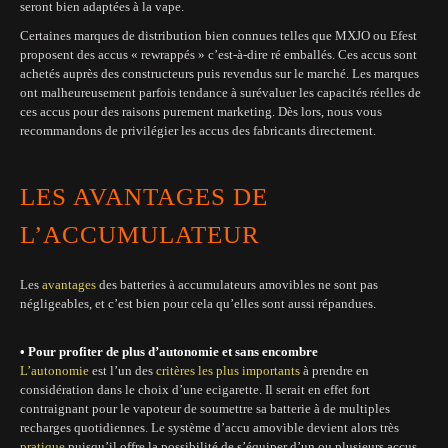
seront bien adaptées à la vape.
Certaines marques de distribution bien connues telles que MXJO ou Efest
proposent des accus « rewrappés » c’est-à-dire ré emballés. Ces accus sont
achetés auprès des constructeurs puis revendus sur le marché. Les marques
ont malheureusement parfois tendance à surévaluer les capacités réelles de
ces accus pour des raisons purement marketing. Dès lors, nous vous
recommandons de privilégier les accus des fabricants directement.
LES AVANTAGES DE
L’ACCUMULATEUR
Les
avantages
des batteries à accumulateurs amovibles ne sont pas
négligeables, et c’est bien pour cela qu’elles sont aussi répandues.
• Pour profiter de plus d’autonomie et sans encombre
L’autonomie
est l’un des
critères les plus importants
à prendre en
considération dans le choix d’une ecigarette. Il serait en effet fort
contraignant pour le vapoteur de soumettre sa batterie à de multiples
recharges quotidiennes. Le système d’accu amovible devient alors très
pratique
puisqu’il offre la possibilité de s’équiper d’un ou plusieurs accus