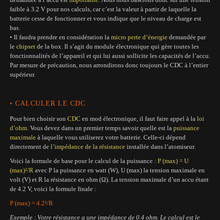
faible à 3.2 V pour nos calculs, car c’est la valeur à partir de laquelle la
batterie cesse de fonctionner et vous indique que le niveau de charge est
bas.
• Il faudra prendre en considération la
micro perte d’énergie
demandée par
le
chipset
de la box. Il s’agit du module électronique qui gère toutes les
fonctionnalités de l’appareil et qui lui aussi sollicite les capacités de l’accu.
Par mesure de précaution, nous arrondirons donc toujours le CDC à l’entier
supérieur.
• CALCULER LE CDC
Pour bien choisir son
CDC
en mod électronique, il faut faire appel à la
loi
d’ohm
. Vous devez dans un premier temps savoir quelle est la
puissance
maximale
à laquelle vous utiliserez votre batterie. Celle-ci dépend
directement de
l’impédance de la résistance
installée dans l’atomiseur.
Voici la formule de base pour le calcul de la puissance :
P (max) = U
(max)²/R
avec P la puissance en watt (W), U (max) la tension maximale en
volt (V) et R la résistance en ohm (Ω). La tension maximale d’un accu étant
de 4.2 V, voici la formule finale :
P (max) = 4.2²/R
Exemple : Votre résistance a une impédance de 0.4 ohm. Le calcul est le