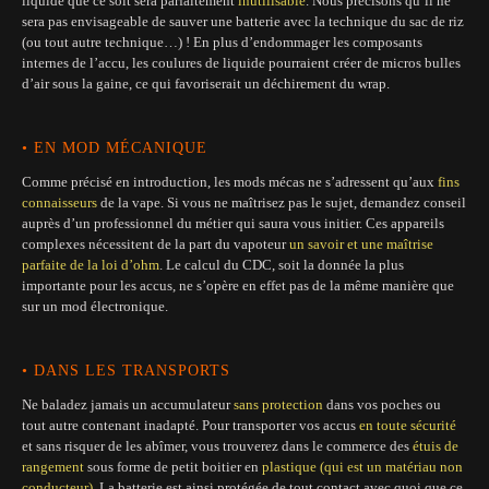
liquide que ce soit sera parfaitement
inutilisable
. Nous précisons qu’il ne
sera pas envisageable de sauver une batterie avec la technique du sac de riz
(ou tout autre technique…) ! En plus d’endommager les composants
internes de l’accu, les coulures de liquide pourraient créer de micros bulles
d’air sous la gaine, ce qui favoriserait un déchirement du wrap.
• EN MOD MÉCANIQUE
Comme précisé en introduction, les mods mécas ne s’adressent qu’aux
fins
connaisseurs
de la vape. Si vous ne maîtrisez pas le sujet, demandez conseil
auprès d’un professionnel du métier qui saura vous initier. Ces appareils
complexes nécessitent de la part du vapoteur
un savoir et une maîtrise
parfaite de la loi d’ohm
. Le calcul du CDC, soit la donnée la plus
importante pour les accus, ne s’opère en effet pas de la même manière que
sur un mod électronique.
• DANS LES TRANSPORTS
Ne baladez jamais un accumulateur
sans protection
dans vos poches ou
tout autre contenant inadapté. Pour transporter vos accus
en toute sécurité
et sans risquer de les abîmer, vous trouverez dans le commerce des
étuis de
rangement
sous forme de petit boitier en
plastique (qui est un matériau non
conducteur)
. La batterie est ainsi protégée de tout contact avec quoi que ce