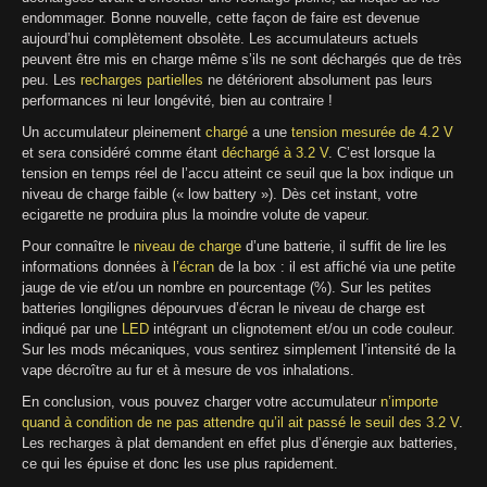
endommager. Bonne nouvelle, cette façon de faire est devenue
aujourd’hui complètement obsolète. Les accumulateurs actuels
peuvent être mis en charge même s’ils ne sont déchargés que de très
peu. Les
recharges partielles
ne détériorent absolument pas leurs
performances ni leur longévité, bien au contraire !
Un accumulateur pleinement
chargé
a une
tension mesurée
de
4.2 V
et sera considéré comme étant
déchargé
à
3.2 V
. C’est lorsque la
tension en temps réel de l’accu atteint ce seuil que la box indique un
niveau de charge faible (« low battery »). Dès cet instant, votre
ecigarette ne produira plus la moindre volute de vapeur.
Pour connaître le
niveau de charge
d’une batterie, il suffit de lire les
informations données à
l’écran
de la box : il est affiché via une petite
jauge de vie et/ou un nombre en pourcentage (%). Sur les petites
batteries longilignes dépourvues d’écran le niveau de charge est
indiqué par une
LED
intégrant un clignotement et/ou un code couleur.
Sur les mods mécaniques, vous sentirez simplement l’intensité de la
vape décroître au fur et à mesure de vos inhalations.
En conclusion, vous pouvez charger votre accumulateur
n’importe
quand à condition de ne pas attendre qu’il ait passé le seuil des 3.2 V
.
Les recharges à plat demandent en effet plus d’énergie aux batteries,
ce qui les épuise et donc les use plus rapidement.