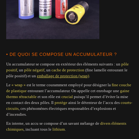
• DE QUOI SE COMPOSE UN ACCUMULATEUR ?
Un accumulateur se compose en extérieur des éléments suivants : un
pôle
positif
, un
pôle négatif
, un
cache de protection
(fine lamelle entourant le
pôle positif) et un
emballage de protection (wrap)
.
Le
« wrap »
est le terme couramment employé pour désigner la
fine couche
de plastique
entourant l’accumulateur. On appelle cet enrobage une
gaine
thermo rétractable
et son rôle est
crucial
puisqu’il permet d’éviter la mise
en contact des deux pôles. Il
protège
ainsi le détenteur de l’accu des
courts-
circuits
, ces phénomènes électriques responsables d’explosions et
d’incendies.
En interne, un accu se compose d’un savant mélange de
divers éléments
chimiques
, incluant tous le
lithium
.