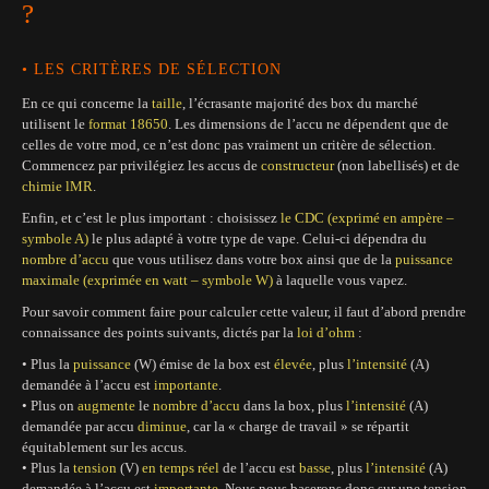
?
• LES CRITÈRES DE SÉLECTION
En ce qui concerne la
taille
, l’écrasante majorité des box du marché
utilisent le
format 18650
. Les dimensions de l’accu ne dépendent que de
celles de votre mod, ce n’est donc pas vraiment un critère de sélection.
Commencez par privilégiez les accus
de
constructeur
(non labellisés) et de
chimie lMR
.
Enfin, et c’est le plus important : choisissez
le CDC
(exprimé en ampère –
symbole A)
le plus adapté à votre type de vape. Celui-ci dépendra du
nombre d’accu
que vous utilisez dans votre box ainsi que de la
puissance
maximale
(exprimée en watt – symbole W)
à laquelle vous vapez.
Pour savoir comment faire pour calculer cette valeur, il faut d’abord prendre
connaissance des points suivants, dictés par la
loi d’ohm
:
• Plus la
puissance
(W) émise de la box est
élevée
, plus
l’intensité
(A)
demandée à l’accu est
importante
.
• Plus on
augmente
le
nombre d’accu
dans la box, plus
l’intensité
(A)
demandée par accu
diminue
, car la « charge de travail » se répartit
équitablement sur les accus.
• Plus la
tension
(V)
en temps réel
de l’accu est
basse
, plus
l’intensité
(A)
demandée à l’accu est
importante
. Nous nous baserons donc sur une tension