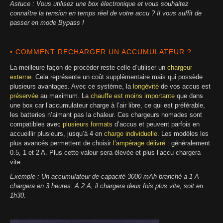
Astuce : Vous utilisez une box électronique et vous souhaitez
connaître la tension en temps réel de votre accu ? Il vous suffit de
passer en mode Bypass !
• COMMENT RECHARGER UN ACCUMULATEUR ?
La meilleure façon de procéder reste celle d’utiliser un
chargeur
externe
. Cela représente un coût supplémentaire mais qui possède
plusieurs avantages. Avec ce système, la
longévité
de vos accus est
préservée
au maximum. La
chauffe est moins importante
que dans
une box car l’accumulateur charge à l’air libre, ce qui est préférable,
les batteries n’aimant pas la chaleur. Ces chargeurs nomades sont
compatibles avec
plusieurs formats
d’accus et peuvent parfois en
accueillir plusieurs, jusqu’à 4 en
charge individuelle
. Les modèles les
plus avancés permettent de choisir
l’ampérage délivré
: généralement
0.5, 1 et 2 A. Plus cette valeur sera élevée et plus l’accu chargera
vite.
Exemple : Un accumulateur de capacité 3000 mAh branché à 1 A
chargera en 3 heures. A 2 A, il chargera deux fois plus vite, soit en
1h30.