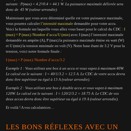
suivant : P(max) = 4.2²/0.4 = 44.1 W. La puissance maximale délivrée sera
donc de 45 W (valeur arrondie).
Maintenant que vous avez déterminé quelle est votre puissance maximale,
vous pourrez calculer
l’intensité maximale
demandée pour votre accu.
Voici la formule sur laquelle vous allez vous baser pour le calcul du CDC :
I
(max) = P (max) /Nombre d’accu/U (min)
avec I (max) l’intensité maximale
demandée en ampère (A), P (max) la puissance maximale émise en watt (W)
et U (min) la tension minimale en volt (V). Notre base étant de 3.2 V pour la
tension, voici notre formule finale :
I (max) = P (max) /Nombre d’accu/3.2
Exemple 1 : Vous utilisez une box à un accu et vous vapez à maximum 40W.
Le calcul est le suivant : I = 40/1/3.2 = 12.5 A. Le CDC de votre accu devra
donc être supérieur ou égal à 13 A (valeur arrondie).
Exemple 2 : Vous utilisez une box à double accu et vous vapez à maximum
120W. Le calcul est le suivant : I = 120/2/3.2 = 18.75 A. Le CDC de vos
deux accus devra donc être supérieur ou égal à 19 A (valeur arrondie).
Et voilà ! A vos calculatrices…
LES BONS RÉFLEXES AVEC UN