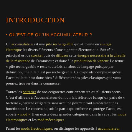
INTRODUCTION
• QU’EST CE QU’UN ACCUMULATEUR ?
Un
accumulateur
est une
pile rechargeable
qui alimente en
énergie
électrique
les divers éléments d’une cigarette électronique. Son rôle
principal est de
stocker
puis de
diffuser
cette
énergie nécessaire à la chauffe
de la résistance
de l’atomiseur, et donc à la
production de vapeur
. Le terme
« pile rechargeable » reste toutefois un abus de langage puisque par
définition, une pile n’est pas rechargeable. Ce dispositif complexe qu’est
l’accumulateur est donc bien à différencier des piles classiques que vous
pourrez trouver dans le commerce.
Toutes les
batteries
de nos ecigarettes contiennent un ou plusieurs accus.
C’est d’ailleurs à l’accumulateur dont on fait référence lorsqu’on parle de «
batterie », car une ecigarette sans accu ne pourrait tout simplement pas
fonctionner. Le contenant, soit la partie qui enferme et protège l’accu, est
appelé
« mod »
. Il en existe deux grandes catégories dans la vape : les
mods
électroniques
et les
mod mécaniques
.
Parmi les
mods électroniques
, on distingue les appareils à
accumulateur