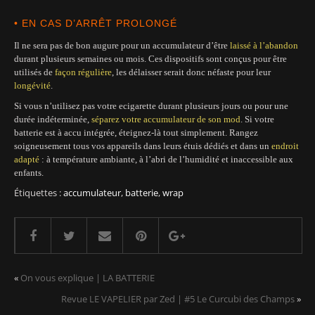
• EN CAS D’ARRÊT PROLONGÉ
Il ne sera pas de bon augure pour un accumulateur d’être
laissé à l’abandon
durant plusieurs semaines ou mois. Ces dispositifs sont conçus pour être
utilisés de
façon régulière
, les délaisser serait donc néfaste pour leur
longévité
.
Si vous n’utilisez pas votre ecigarette durant plusieurs jours ou pour une
durée indéterminée,
séparez votre accumulateur de son mod
. Si votre
batterie est à accu intégrée, éteignez-là tout simplement. Rangez
soigneusement tous vos appareils dans leurs étuis dédiés et dans un
endroit
adapté
: à température ambiante, à l’abri de l’humidité et inaccessible aux
enfants.
Étiquettes :
accumulateur
,
batterie
,
wrap
«
On vous explique | LA BATTERIE
Revue LE VAPELIER par Zed | #5 Le Curcubi des Champs
»