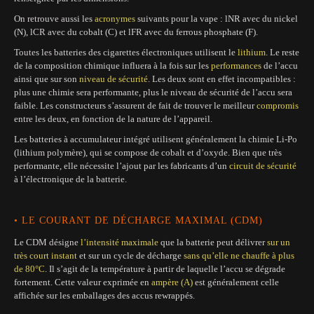
On retrouve aussi les
acronymes
suivants pour la vape : lNR avec du nickel
(N), lCR avec du cobalt (C) et lFR avec du ferrous phosphate (F).
Toutes les batteries des cigarettes électroniques utilisent le
lithium
. Le reste
de la composition chimique influera à la fois sur les
performances
de l’accu
ainsi que sur son
niveau de sécurité
. Les deux sont en effet incompatibles :
plus une chimie sera performante, plus le niveau de sécurité de l’accu sera
faible. Les constructeurs s’assurent de fait de trouver le meilleur
compromis
entre les deux, en fonction de la nature de l’appareil.
Les batteries à accumulateur intégré utilisent généralement la chimie Li-Po
(lithium polymère), qui se compose de cobalt et d’oxyde. Bien que très
performante, elle nécessite l’ajout par les fabricants d’un
circuit de sécurité
à l’électronique de la batterie.
• LE COURANT DE DÉCHARGE MAXIMAL (CDM)
Le CDM désigne
l’intensité maximale
que la batterie peut délivrer
sur un
très court instant
et sur un cycle de décharge
sans qu’elle ne chauffe à plus
de 80°C
. Il s’agit de la température à partir de laquelle l’accu se dégrade
fortement. Cette valeur exprimée en
ampère (A)
est généralement celle
affichée sur les emballages des accus rewrappés.